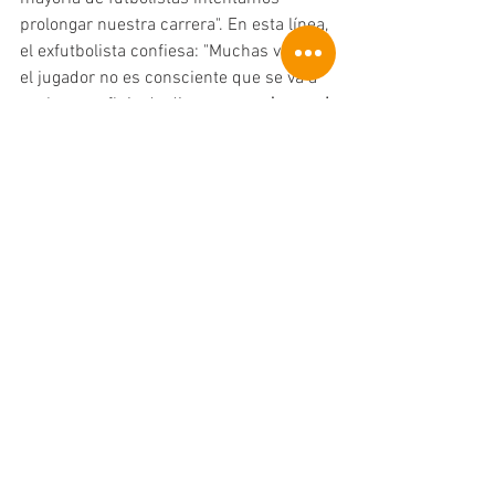
prolongar nuestra carrera". En esta línea, 
el exfutbolista confiesa: "Muchas veces, 
el jugador no es consciente que se va a 
acabar ese flujo de dinero y
 no adecua el 
gasto
. Sigue con su alto nivel de vida, 
porque cuando llevas 15-20 años 
viviendo de una determinada manera, es 
difícil bajarse del carro". 
Qué recomiendan los 
expertos
No estirar más el brazo que la manga 
siempre suele ser un buen consejo, así 
como equilibrar los ingresos a la nueva 
realidad del deportista. "Un error típico 
es ver inversiones donde ellos arriesgan 