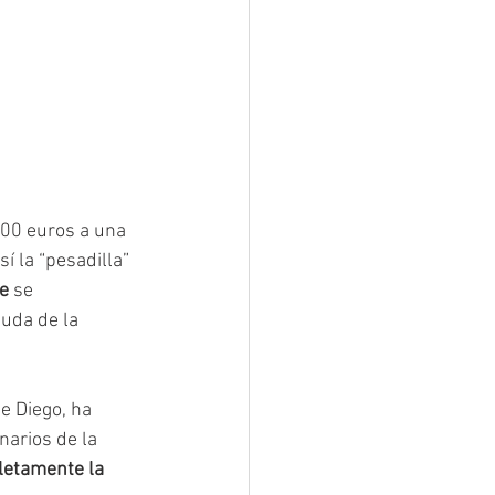
000 euros a una 
sí la “pesadilla” 
ue
 se 
uda de la 
e Diego, ha 
narios de la 
etamente la 