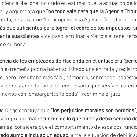
udiencia Nacional no dudó en estimar que la actuación de lo
a” y argumenta que 
“no todo vale para que la Agencia Tribu
ntido, destaca que “la todopoderosa Agencia Tributaria tien
s que suficientes para lograr el cobro de los impuestos, si
ante sus clientes
 y, de paso, arruinar a Marcos e Irene, terc
 de su boda”.
encia de los empleados de Hacienda en el enlace era “perf
ón extremeña podría haber solicitado una entrada y registro
g, pero “resultaba más fácil, cómodo y, sobre todo, especta
a, denostando la fama del empresario que servía el caterin
ovios con ‘embargarles la boda’”, recrimina el juez.
e Diego concluye que 
“los perjuicios morales son notorios”
siempre un 
mal recuerdo de lo que pudo y debió ser uno de
demás, considera que el comportamiento de esos dos funcio
grado sumo e incluso un abuso
, ante la situación de debilid