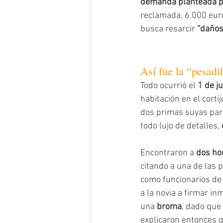
demanda planteada por
reclamada, 6.000 euro
busca resarcir 
“daños
Así fue la “pesadi
Todo ocurrió el 
1 de j
habitación en el cortij
dos primas suyas para
todo lujo de detalles, 
Encontraron a 
dos ho
citando a una de las p
como funcionarios de 
a la novia a firmar i
una 
broma
, dado que
explicaron entonces 