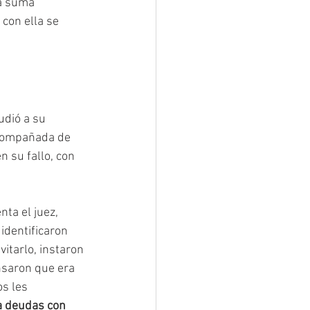
a suma 
con ella se 
udió a su 
acompañada de 
n su fallo, con 
enta el juez, 
identificaron 
vitarlo, instaron 
nsaron que era 
s les 
a deudas con 