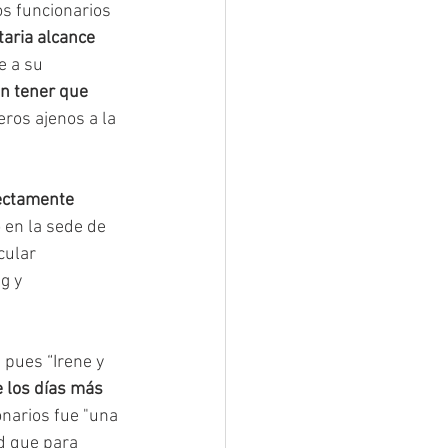
s funcionarios 
taria alcance 
e a su 
n tener que 
eros ajenos a la 
ectamente 
 en la sede de 
cular 
g y 
, pues “Irene y 
 los días más 
narios fue "una 
ad que para 