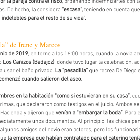
 la pareja contra el fisco
, ordenando indemnizarles con l
s. De hecho, la considera 
“escasa”,
 teniendo en cuenta que 
 indelebles para el resto de su vida”.
lla” de Irene y Marcos
unio de 2019
, en torno a las 16:00 horas, cuando la novia ac
o 
Los Cañizos (Badajoz)
, donde tuvo lugar la celebración, 
 usar el baño privado. 
La “pesadilla”
 que recrea De Diego e
comenzó cuando salieron del aseo
.
mbres en la habitación “como si estuvieran en su casa”
, cu
rimas, que declararon como testigos en el juicio. Ambos se 
Hacienda y dijeron que 
venían a “embargar la boda”
. Para e
nmediatamente unos documentos. Al principio, las chicas pe
 algunos amigos del novio eran actores, pero los funcionario
que 
la empresa que habían contratado para el catering tení