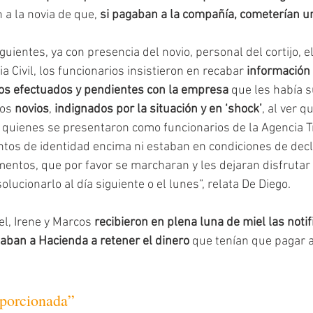
n a la novia de que, 
si pagaban a la compañía, cometerían un 
guientes, ya con presencia del novio, personal del cortijo, e
a Civil, los funcionarios insistieron en recabar 
información 
gos efectuados y pendientes con la empresa
 que les había s
os 
novios
, 
indignados por la situación y en ‘shock’
, al ver q
 a quienes se presentaron como funcionarios de la Agencia T
os de identidad encima ni estaban en condiciones de decla
umentos, que por favor se marcharan y les dejaran disfrutar 
olucionarlo al día siguiente o el lunes”, relata De Diego.
l, Irene y Marcos 
recibieron en plena luna de miel las notif
taban a Hacienda a retener el dinero
 que tenían que pagar 
porcionada”