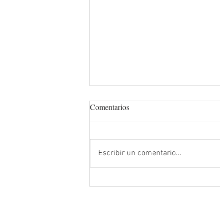
Comentarios
Escribir un comentario...
Comprar un piso de lujo en
Madrid desde NY:así mueven el
dinero los megarricos