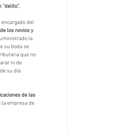
“delito”.
l encargado del 
de los novios y 
uministrado la 
ue su boda se 
ributaria que no 
rar ni de 
de su día 
icaciones de las 
a la empresa de 