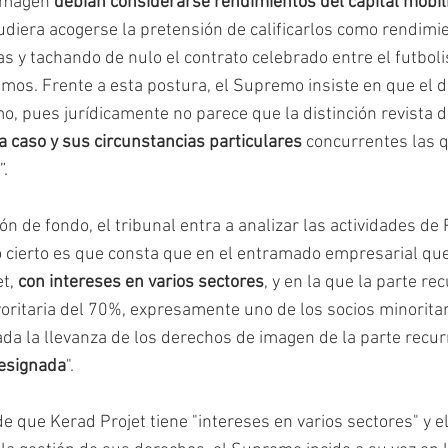
imagen 
debían considerarse rendimientos del capital mobil
diera acogerse la pretensión de calificarlos como rendimi
 y tachando de nulo el contrato celebrado entre el futbolis
mos. Frente a esta postura, el Supremo insiste en que el
, pues jurídicamente no parece que la distinción revista di
a caso y sus circunstancias particulares
 concurrentes las 
. 
n de fondo, el tribunal entra a analizar las actividades de 
Lo cierto es que consta que en el entramado empresarial que 
t, 
con intereses en varios sectores
, y en la que la parte re
oritaria del 70%, expresamente uno de los socios minoritari
da la llevanza de los derechos de imagen de la parte recurr
designada
". 
de que Kerad Projet tiene "intereses en varios sectores" y el