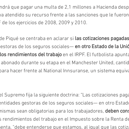
endrá que pagar una multa de 2,1 millones a Hacienda desp
 atendido su recurso frente a las sanciones que le fuero
F de los ejercicios de 2008, 2009 y 2010. 
e Piqué se centraba en aclarar si 
las cotizaciones pagada
estoras de los seguros sociales— 
en otro Estado de la Uni
 los rendimientos del trabajo
 en el IRPF. El futbolista apun
a abonado durante su etapa en el Manchester United, canti
para hacer frente al National Innsuranse, un sistema equiva
 el Supremo fija la siguiente doctrina: “Las cotizaciones pag
ntidades gestoras de los seguros sociales— en otro Estado
ismas sean obligatorias para los trabajadores, 
deben con
os rendimientos del trabajo en el Impuesto sobre la Renta d
enta, "debe entenderse que estamos, al igual que las cotiza