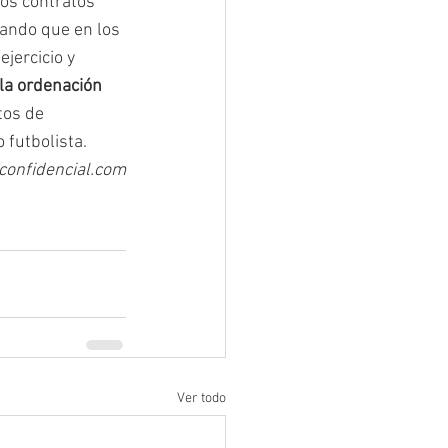
os contratos 
lando que en los 
jercicio y 
la ordenación 
tos de 
 futbolista.
lconfidencial.com
Ver todo