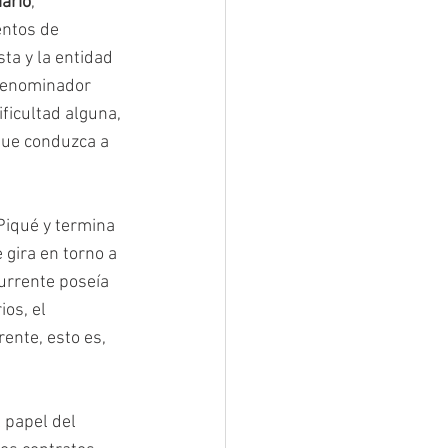
iario
, 
entos de 
ta y la entidad 
 denominador 
ficultad alguna, 
que conduzca a 
Piqué y termina 
gira en torno a 
currente poseía 
os, el 
ente, esto es, 
 papel del 