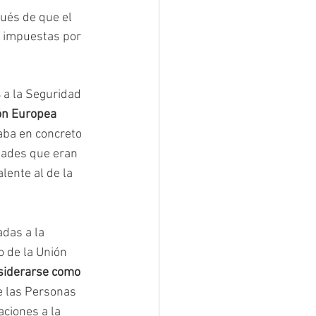
ués de que el 
n impuestas por 
s
 a la Seguridad 
ón Europea 
taba en concreto 
dades que eran 
lente al de la 
adas a la 
 de la Unión 
siderarse como 
e las Personas 
ciones a la 