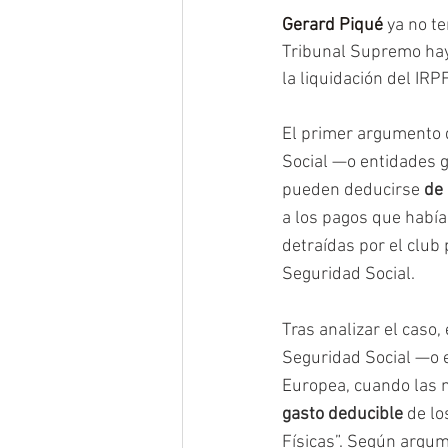
Gerard Piqué
ya no t
Tribunal Supremo haya
la liquidación del IRP
El primer argumento d
Social —o entidades g
pueden deducirse
 de
a los pagos que habí
detraídas por el club 
Seguridad Social.
Tras analizar el caso,
Seguridad Social —o e
Europea, cuando las m
gasto deducible
 de l
Físicas”. Según argum